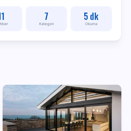
11
7
5 dk
hber
Kategori
Okuma