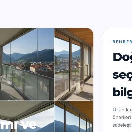
REHBE
Doğ
se
bil
Ürün karş
önerileri
mı ve
sadeleşti