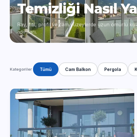
Temizliği Nasıl Ya
Ray, fitil, profil ve cam yüzeylerde uzun ömürlü kul
adımları.
Kategoriler
Tümü
Cam Balkon
Pergola
K