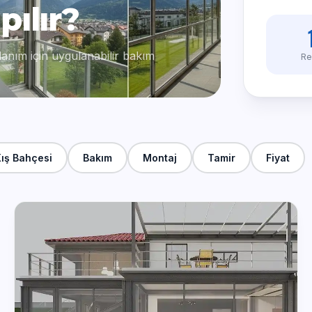
pılır?
lanım için uygulanabilir bakım
Re
ış Bahçesi
Bakım
Montaj
Tamir
Fiyat