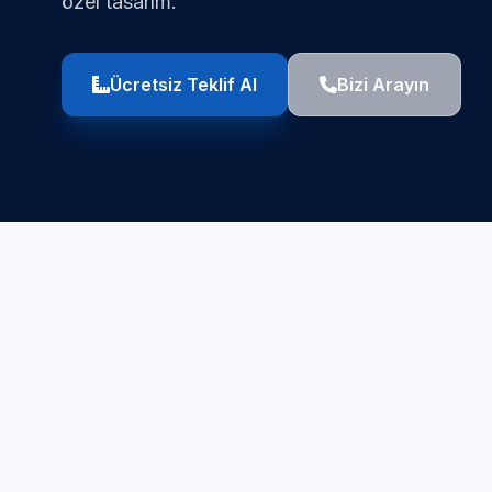
özel tasarım.
Ücretsiz Teklif Al
Bizi Arayın