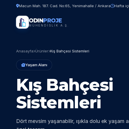
Macun Mah. 187. Cad. No:65, Yenimahalle / Ankara
Hafta iç
ODIN
PROJE
MÜHENDİSLİK A.Ş.
Anasayfa
Ürünler
Kış Bahçesi Sistemleri
Yaşam Alanı
Kış Bahçesi
Sistemleri
Dört mevsim yaşanabilir, ışıkla dolu ek yaşam al