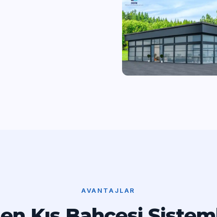
AVANTAJLAR
en Kış Bahçesi Sisteml