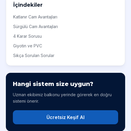
İçindekiler
tasarımına göre belirlenir.
Katlanır Cam Avantajları
Sürgülü Cam Avantajları
4 Karar Sorusu
Giyotin ve PVC
Sıkça Sorulan Sorular
Hangi sistem size uygun?
Uzman ekibimiz balkonu yerinde görerek en doğru
sistemi önerir.
Ücretsiz Keşif Al