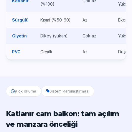
Katlanır
Çok az
(%100)
Yükse
Sürgülü
Kısmi (%50-60)
Az
Ekono
Giyotin
Dikey (yukarı)
Çok az
Yükse
PVC
Çeşitli
Az
Düşük
9 dk okuma
Sistem Karşılaştırması
Katlanır cam balkon: tam açılım
ve manzara önceliği