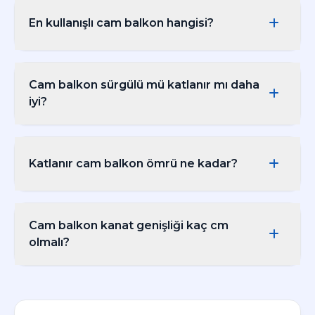
En kullanışlı cam balkon hangisi?
Kullanışlılık kişiye özel bir kavramdır. Manzara
ve tam açılım için katlanır, pratik günlük
Cam balkon sürgülü mü katlanır mı daha
kullanım için sürgülü, modern konfor için
iyi?
giyotin, ekonomi için PVC sistem öne çıkar.
Geniş balkonda katlanır, dar balkonda sürgülü
daha kullanışlıdır. Bütçe kısıtlıysa sürgülü tercih
Katlanır cam balkon ömrü ne kadar?
edilir; tam açılım isteniyorsa katlanır seçilir.
Kaliteli malzeme ve profesyonel montajla
katlanır cam balkon 15-20+ yıl sorunsuz
Cam balkon kanat genişliği kaç cm
kullanılabilir. Düzenli bakım ve ray temizliği bu
olmalı?
süreyi uzatır. Bkz:
cam balkon ömrü rehberi.
Katlanır sistemde standart kanat genişliği 50-80
cm, sürgülü sistemde 60-120 cm arasında
değişir. Kesin ölçüler balkon açıklığına ve sistem