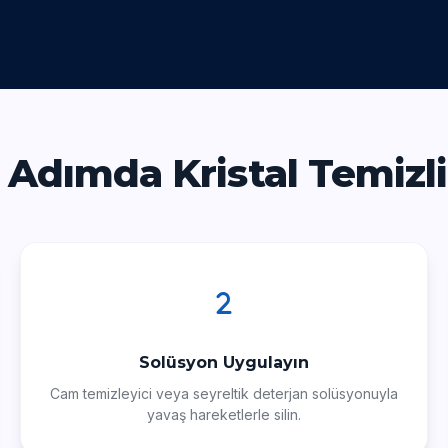
 Adımda Kristal Temizl
Solüsyon Uygulayın
Cam temizleyici veya seyreltik deterjan solüsyonuyla
yavaş hareketlerle silin.