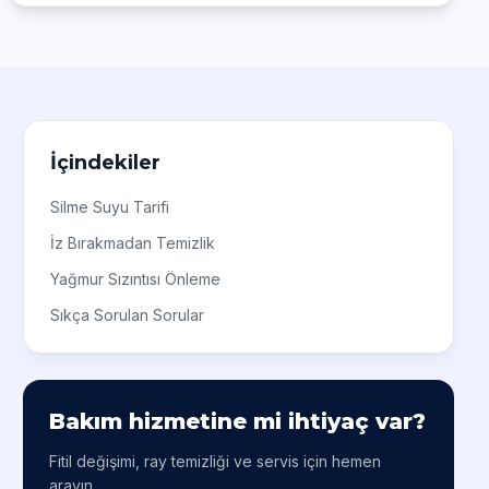
İçindekiler
Silme Suyu Tarifi
İz Bırakmadan Temizlik
Yağmur Sızıntısı Önleme
Sıkça Sorulan Sorular
Bakım hizmetine mi ihtiyaç var?
Fitil değişimi, ray temizliği ve servis için hemen
arayın.