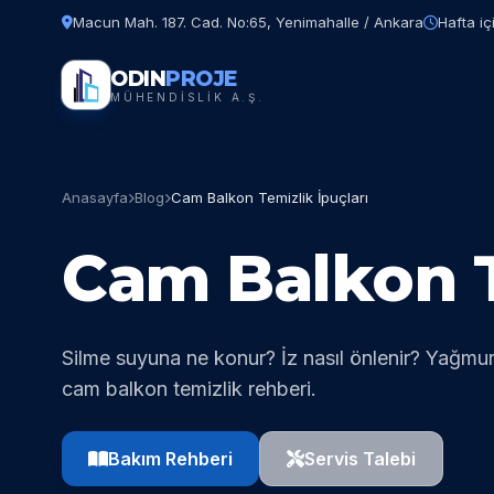
Macun Mah. 187. Cad. No:65, Yenimahalle / Ankara
Hafta iç
ODIN
PROJE
MÜHENDİSLİK A.Ş.
Anasayfa
Blog
Cam Balkon Temizlik İpuçları
Cam Balkon T
Silme suyuna ne konur? İz nasıl önlenir? Yağmur
cam balkon temizlik rehberi.
Bakım Rehberi
Servis Talebi