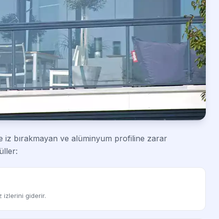
e iz bırakmayan ve alüminyum profiline zarar
ller:
izlerini giderir.