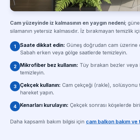
Cam yüzeyinde iz kalmasının en yaygın nedeni
; güne
silamanın yetersiz kalmasıdır. İz bırakmayan temizlik içi
Saate dikkat edin:
Güneş doğrudan cam üzerine çar
1
Sabah erken veya gölge saatlerde temizleyin.
Mikrofiber bez kullanın:
Tüy bırakan bezler veya ka
2
temizleyin.
Çekçek kullanın:
Cam çekçeği (rakle), solüsyonu t
3
hareket yapın.
Kenarları kurulayın:
Çekçek sonrası köşelerde biri
4
Daha kapsamlı bakım bilgisi için
cam balkon bakım ve te