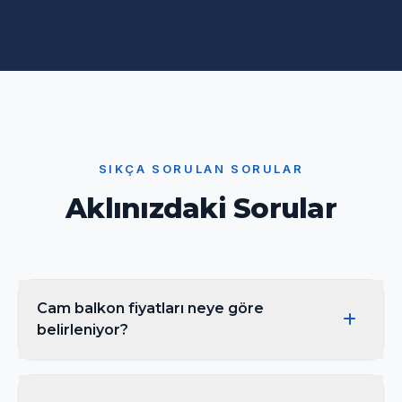
SIKÇA SORULAN SORULAR
Aklınızdaki Sorular
Cam balkon fiyatları neye göre
belirleniyor?
Fiyat; seçilen sistem (katlanır, sürgülü, giyotin),
cam tipi (ısıcam / tek cam), metrekare ve montaj