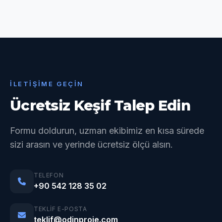
İLETIŞIME GEÇIN
Ücretsiz Keşif Talep Edin
Formu doldurun, uzman ekibimiz en kısa sürede
sizi arasın ve yerinde ücretsiz ölçü alsın.
TELEFON
+90 542 128 35 02
TEKLIF E-POSTA
teklif@odinproje.com