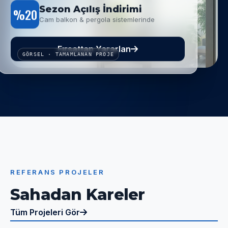
Sezon Açılış İndirimi
%20
Cam balkon & pergola sistemlerinde
Fırsattan Yararlan
GÖRSEL · TAMAMLANAN PROJE
REFERANS PROJELER
Sahadan Kareler
Tüm Projeleri Gör