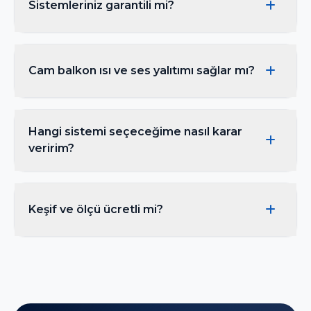
Sistemleriniz garantili mi?
koşullarına göre değişir. Ücretsiz keşif sonrası
net teklif sunuyoruz.
Tüm ürünlerimiz 2 yıl yazılı garanti
kapsamındadır. Profil, aksesuar ve montaj işçiliği
Cam balkon ısı ve ses yalıtımı sağlar mı?
garanti dahilindedir.
Isıcamlı sistemlerimiz, çift cam ve özel fitil yapısı
sayesinde ısı kaybını ve dış gürültüyü belirgin
Hangi sistemi seçeceğime nasıl karar
şekilde azaltır.
veririm?
Kullanım alanı, manzara, bütçe ve estetik
beklentinize göre uzman ekibimiz keşif sırasında
Keşif ve ölçü ücretli mi?
en uygun sistemi önerir.
Hayır. Ankara ve çevresinde yerinde keşif, ölçü
ve danışmanlık hizmetimiz tamamen ücretsizdir.