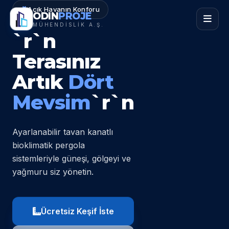
Açık Havanın Konforu
ODIN
PROJE
MÜHENDİSLİK A.Ş.
`r`n
Terasınız
Artık
Dört
Mevsim
`r`n
Ayarlanabilir tavan kanatlı
bioklimatik pergola
sistemleriyle güneşi, gölgeyi ve
yağmuru siz yönetin.
Ücretsiz Keşif İste