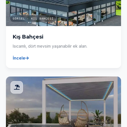
GÖRSEL · KIŞ BAHÇESI
Kış Bahçesi
Isıcamlı, dört mevsim yaşanabilir ek alan.
İncele