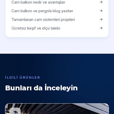
Cam balkon nedir ve avantajları
Cam balkon ve pergola blog yazıları
Tamamlanan cam sistemleri projeleri
Ücretsiz keşif ve ölçü talebi
İLGILI ÜRÜNLER
Bunları da İnceleyin