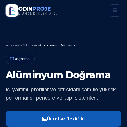
ODIN
PROJE
MÜHENDİSLİK A.Ş.
Anasayfa
Ürünler
Alüminyum Doğrama
Doğrama
Alüminyum Doğrama
Isı yalıtımlı profiller ve çift cidarlı cam ile yüksek
performanslı pencere ve kapı sistemleri.
Ücretsiz Teklif Al