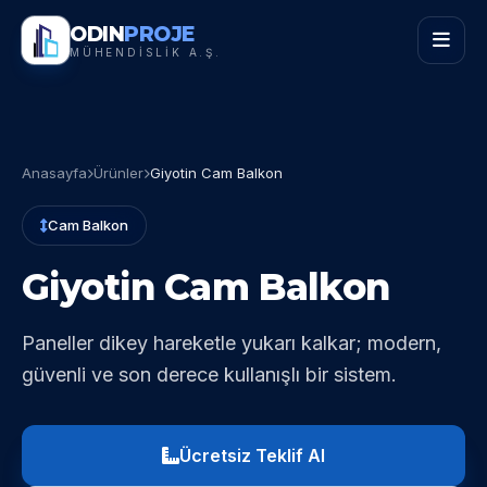
ODIN
PROJE
MÜHENDİSLİK A.Ş.
Anasayfa
Ürünler
Giyotin Cam Balkon
Cam Balkon
Giyotin Cam Balkon
Paneller dikey hareketle yukarı kalkar; modern,
güvenli ve son derece kullanışlı bir sistem.
Ücretsiz Teklif Al