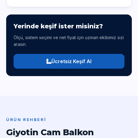
Yerinde keşif ister misiniz?
Ölçü, sistem seçimi ve net fiyat için uzman ekibimiz sizi
arasın.
Ücretsiz Keşif Al
ÜRÜN REHBERI
Giyotin Cam Balkon