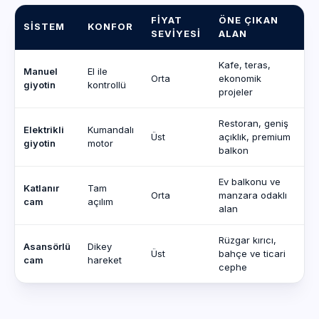
FIYAT
ÖNE ÇIKAN
SISTEM
KONFOR
SEVIYESI
ALAN
Kafe, teras,
Manuel
El ile
Orta
ekonomik
giyotin
kontrollü
projeler
Restoran, geniş
Elektrikli
Kumandalı
Üst
açıklık, premium
giyotin
motor
balkon
Ev balkonu ve
Katlanır
Tam
Orta
manzara odaklı
cam
açılım
alan
Rüzgar kırıcı,
Asansörlü
Dikey
Üst
bahçe ve ticari
cam
hareket
cephe