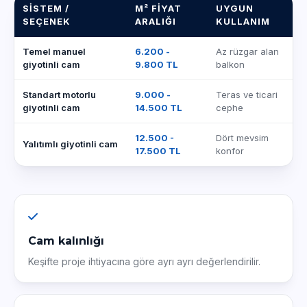
SISTEM /
M² FIYAT
UYGUN
SEÇENEK
ARALIĞI
KULLANIM
Temel manuel
6.200 -
Az rüzgar alan
giyotinli cam
9.800 TL
balkon
Standart motorlu
9.000 -
Teras ve ticari
giyotinli cam
14.500 TL
cephe
12.500 -
Dört mevsim
Yalıtımlı giyotinli cam
17.500 TL
konfor
Cam kalınlığı
Keşifte proje ihtiyacına göre ayrı ayrı değerlendirilir.